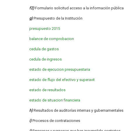
f2)
Formulario solicitud acceso a la información pública
g)
Presupuesto de la Institución
presupuesto 2015
balance de comprobacion
cedula de gastos
cedula de ingresos
estado de ejecucion presupuestaria
estado de flujo del efectivo y superavit
estado de resultados
estado de situacion financiera
h)
Resultados de auditorías internas y gubernamentales
i)
Procesos de contrataciones
j)
Empresas y personas que han incumplido contratos