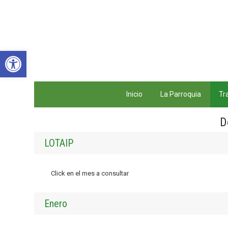
Abrir barra de herramientas
Inicio
La Parroquia
Tr
D
LOTAIP
Click en el mes a consultar
Enero