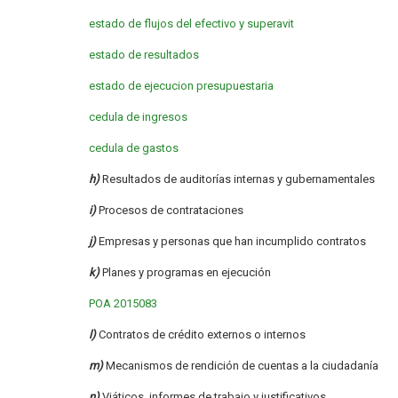
estado de flujos del efectivo y superavit
estado de resultados
estado de ejecucion presupuestaria
cedula de ingresos
cedula de gastos
h)
Resultados de auditorías internas y gubernamentales
i)
Procesos de contrataciones
j)
Empresas y personas que han incumplido contratos
k)
Planes y programas en ejecución
POA 2015083
l)
Contratos de crédito externos o internos
m)
Mecanismos de rendición de cuentas a la ciudadanía
n)
Viáticos, informes de trabajo y justificativos