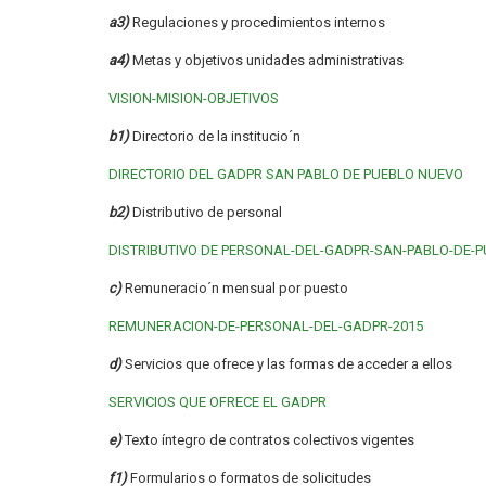
a3)
Regulaciones y procedimientos internos
a4)
Metas y objetivos unidades administrativas
VISION-MISION-OBJETIVOS
b1)
Directorio de la institucio´n
DIRECTORIO DEL GADPR SAN PABLO DE PUEBLO NUEVO
b2)
Distributivo de personal
DISTRIBUTIVO DE PERSONAL-DEL-GADPR-SAN-PABLO-DE-
c)
Remuneracio´n mensual por puesto
REMUNERACION-DE-PERSONAL-DEL-GADPR-2015
d)
Servicios que ofrece y las formas de acceder a ellos
SERVICIOS QUE OFRECE EL GADPR
e)
Texto íntegro de contratos colectivos vigentes
f1)
Formularios o formatos de solicitudes