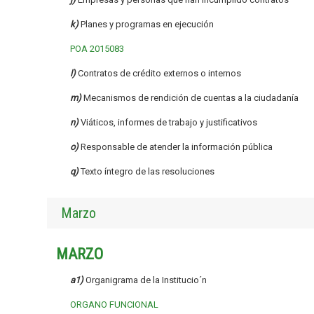
k)
Planes y programas en ejecución
POA 2015083
l)
Contratos de crédito externos o internos
m)
Mecanismos de rendición de cuentas a la ciudadanía
n)
Viáticos, informes de trabajo y justificativos
o)
Responsable de atender la información pública
q)
Texto íntegro de las resoluciones
Marzo
MARZO
a1)
Organigrama de la Institucio´n
ORGANO FUNCIONAL