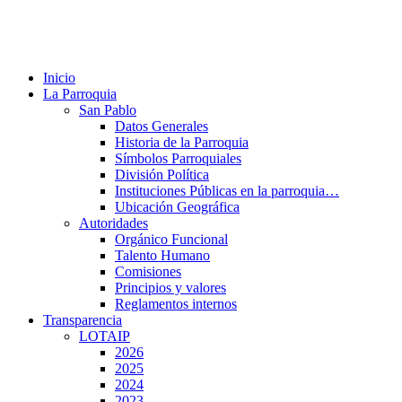
Inicio
La Parroquia
San Pablo
Datos Generales
Historia de la Parroquia
Símbolos Parroquiales
División Política
Instituciones Públicas en la parroquia…
Ubicación Geográfica
Autoridades
Orgánico Funcional
Talento Humano
Comisiones
Principios y valores
Reglamentos internos
Transparencia
LOTAIP
2026
2025
2024
2023