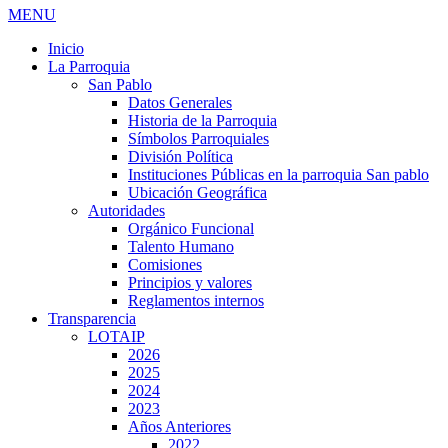
MENU
Inicio
La Parroquia
San Pablo
Datos Generales
Historia de la Parroquia
Símbolos Parroquiales
División Política
Instituciones Públicas en la parroquia San pablo
Ubicación Geográfica
Autoridades
Orgánico Funcional
Talento Humano
Comisiones
Principios y valores
Reglamentos internos
Transparencia
LOTAIP
2026
2025
2024
2023
Años Anteriores
2022