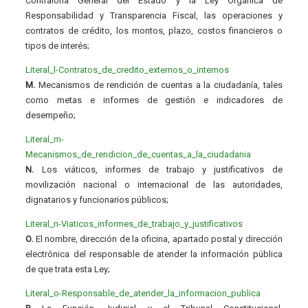
Contraloría General del Estado y la Ley Orgánica de
Responsabilidad y Transparencia Fiscal, las operaciones y
contratos de crédito, los montos, plazo, costos financieros o
tipos de interés;
Literal_l-Contratos_de_credito_externos_o_internos
M.
Mecanismos de rendición de cuentas a la ciudadanía, tales
como metas e informes de gestión e indicadores de
desempeño;
Literal_m-
Mecanismos_de_rendicion_de_cuentas_a_la_ciudadania
N.
Los viáticos, informes de trabajo y justificativos de
movilización nacional o internacional de las autoridades,
dignatarios y funcionarios públicos;
Literal_n-Viaticos_informes_de_trabajo_y_justificativos
O.
El nombre, dirección de la oficina, apartado postal y dirección
electrónica del responsable de atender la información pública
de que trata esta Ley;
Literal_o-Responsable_de_atender_la_informacion_publica