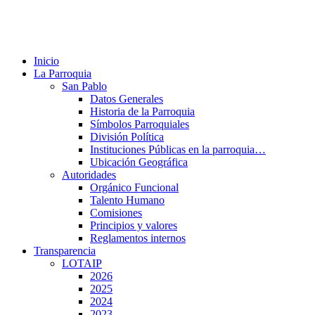
Inicio
La Parroquia
San Pablo
Datos Generales
Historia de la Parroquia
Símbolos Parroquiales
División Política
Instituciones Públicas en la parroquia…
Ubicación Geográfica
Autoridades
Orgánico Funcional
Talento Humano
Comisiones
Principios y valores
Reglamentos internos
Transparencia
LOTAIP
2026
2025
2024
2023